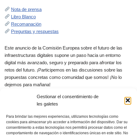
Nota de prensa
Libro Blanco
Recomanación
Preguntas y respuestas
Este anuncio de la Comisión Europea sobre el futuro de las
infraestructuras digitales supone un paso hacia un entorno
digital más avanzado, seguro y preparado para afrontar los
retos del futuro. ¡Participemos en las discusiones sobre las
propuestas concretas como comunidad que somos! ¡No lo
dejemos para mañana!
Gestionar el consentimiento de
X
F
E
C
les galetes
a
m
o
Para brindar las mejores experiencias, utilizamos tecnologías como
c
ail
m
cookies para almacenar y/o acceder a información del dispositivo. Dar su
consentimiento a estas tecnologías nos permitirá procesar datos como el
e
p
comportamiento de navegación o identificaciones únicas en este sitio. No