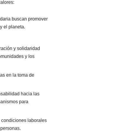
alores:
lidaria buscan promover
 el planeta.
ración y solidaridad
comunidades y los
das en la toma de
sabilidad hacia las
canismos para
r condiciones laborales
s personas.