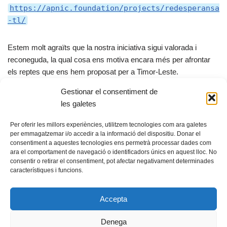
https://apnic.foundation/projects/redesperansa
-tl/
Estem molt agraïts que la nostra iniciativa sigui valorada i
reconeguda, la qual cosa ens motiva encara més per afrontar
els reptes que ens hem proposat per a Timor-Leste.
Gestionar el consentiment de
X
F
E
C
les galetes
a
m
o
Per oferir les millors experiències, utilitzem tecnologies com ara galetes
c
ail
m
per emmagatzemar i/o accedir a la informació del dispositiu. Donar el
consentiment a aquestes tecnologies ens permetrà processar dades com
e
p
ara el comportament de navegació o identificadors únics en aquest lloc. No
b
ar
consentir o retirar el consentiment, pot afectar negativament determinades
característiques i funcions.
© Fundació guifi.net -
Privadesa i avís legal
o
te
Neve
s Funciona amb
WordPress
o
ix
Accepta
k
Escoles Antigues, 08503 Gurb, fundacio@guifi.net
Denega