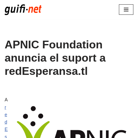
Vés
al
contingut
APNIC Foundation
anuncia el suport a
redEsperansa.tl
A
r
e
d
E
s