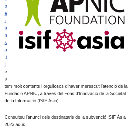
p
e
r
a
n
s
a
.t
l
e
s
tem molt contents i orgullosos d’haver merescut l’atenció de la
Fundació APNIC, a través del Fons d’Innovació de la Societat
de la Informació (ISIF Àsia).
Consulteu l’anunci dels destinataris de la subvenció ISIF Àsia
2023 aquí: