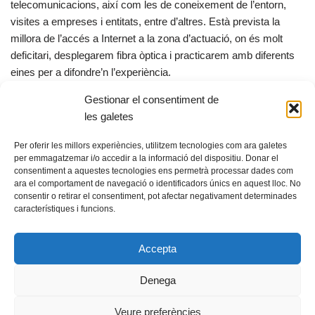
telecomunicacions, així com les de coneixement de l’entorn,
visites a empreses i entitats, entre d’altres. Està prevista la
millora de l’accés a Internet a la zona d’actuació, on és molt
deficitari, desplegarem fibra òptica i practicarem amb diferents
eines per a difondre’n l’experiència.
Gestionar el consentiment de
X
F
E
C
les galetes
a
m
o
Per oferir les millors experiències, utilitzem tecnologies com ara galetes
c
ail
m
per emmagatzemar i/o accedir a la informació del dispositiu. Donar el
consentiment a aquestes tecnologies ens permetrà processar dades com
e
p
ara el comportament de navegació o identificadors únics en aquest lloc. No
b
ar
consentir o retirar el consentiment, pot afectar negativament determinades
característiques i funcions.
© Fundació guifi.net -
Privadesa i avís legal
o
te
Neve
s Funciona amb
WordPress
o
ix
Accepta
k
Escoles Antigues, 08503 Gurb, fundacio@guifi.net
Denega
Veure preferències