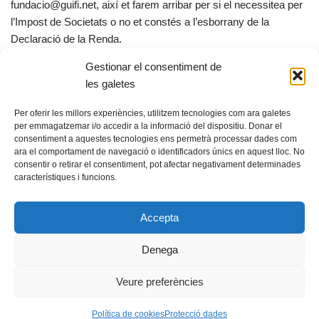
fundacio@guifi.net, així et farem arribar per si el necessitea per
l’Impost de Societats o no et constés a l’esborrany de la
Declaració de la Renda.
Gestionar el consentiment de
X
F
E
C
les galetes
a
m
o
Per oferir les millors experiències, utilitzem tecnologies com ara galetes
c
ail
m
per emmagatzemar i/o accedir a la informació del dispositiu. Donar el
consentiment a aquestes tecnologies ens permetrà processar dades com
e
p
ara el comportament de navegació o identificadors únics en aquest lloc. No
b
ar
consentir o retirar el consentiment, pot afectar negativament determinades
característiques i funcions.
© Fundació guifi.net -
Privadesa i avís legal
o
te
Neve
s Funciona amb
WordPress
o
ix
Accepta
k
Escoles Antigues, 08503 Gurb, fundacio@guifi.net
Denega
Veure preferències
Política de cookies
Protecció dades