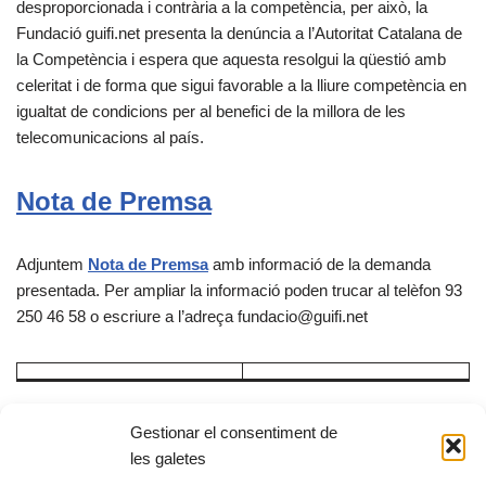
desproporcionada i contrària a la competència, per això, la
Fundació guifi.net presenta la denúncia a l’Autoritat Catalana de
la Competència i espera que aquesta resolgui la qüestió amb
celeritat i de forma que sigui favorable a la lliure competència en
igualtat de condicions per al benefici de la millora de les
telecomunicacions al país.
Nota de Premsa
Adjuntem
Nota de Premsa
amb informació de la demanda
presentada. Per ampliar la informació poden trucar al telèfon 93
250 46 58 o escriure a l’adreça fundacio@guifi.net
Gestionar el consentiment de
X
F
E
C
les galetes