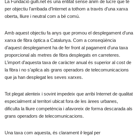
La Fundació guifi.net és una entitat sense ànim de lucre que té
per objectiu l’arribada d’Internet a tothom a través d’una xarxa
oberta, lliure i neutral com a bé comú.
Amb aquest objectiu fa anys que promou el desplegament d’una
xarxa de fibra òptica a Catalunya. Com a conseqüència
d’aquest desplegament ha de fer front al pagament d’una taxa
proporcional als metres de fibra desplegats en carreteres.
L’import d’aquesta taxa de caràcter anual és superior al cost de
la fibra i no s’aplica als grans operadors de telecomunicacions
que ja han desplegat les seves xarxes.
Tot plegat alenteix i sovint impedeix que arribi Internet de qualitat
especialment al territori ubicat fora de les àrees urbanes,
dificulta la lliure competència i afavoreix de forma descarada als
grans operadors de telecomunicacions.
Una taxa com aquesta, és clarament il·legal per