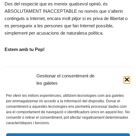
Des del respecte que es mereix qualsevol opinió, és
ABSOLUTAMENT INACCEPTABLE no només que s’alterin
continguts a Internet, encara molt pitjor si es priva de llibertat o
es persegueix a les persones que fan Internet possible,
simplement per acusacions de naturalesa política.
Estem amb tu Pep!
Gestionar el consentiment de
X
F
E
C
les galetes
a
m
o
Per oferir les millors experiències, utilitzem tecnologies com ara galetes
c
ail
m
per emmagatzemar i/o accedir a la informació del dispositiu. Donar el
consentiment a aquestes tecnologies ens permetrà processar dades com
e
p
ara el comportament de navegació o identificadors únics en aquest lloc. No
b
ar
consentir o retirar el consentiment, pot afectar negativament determinades
característiques i funcions.
© Fundació guifi.net -
Privadesa i avís legal
o
te
Neve
s Funciona amb
WordPress