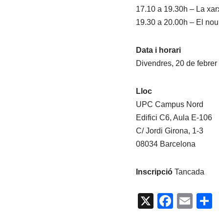
17.10 a 19.30h – La xar
19.30 a 20.00h – El nou
Data i horari
Divendres, 20 de febrer
Lloc
UPC Campus Nord
Edifici C6, Aula E-106
C/ Jordi Girona, 1-3
08034 Barcelona
Inscripció
Tancada
X
F
E
a
m