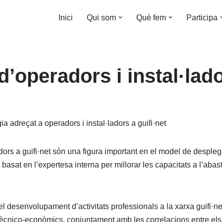
Inici
Qui som
Què fem
Participa
’operadors i instal·lad
ia adreçat a operadors i instal·ladors a guifi·net
adors a guifi·net són una figura important en el model de despleg
sat en l’expertesa interna per millorar les capacitats a l’abas
 el desenvolupament d’activitats professionals a la xarxa guifi·ne
cnico-econòmics, conjuntament amb les correlacions entre els d