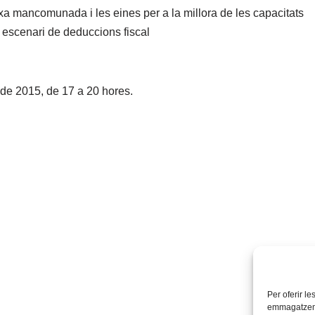
xa mancomunada i les eines per a la millora de les capacitats
 escenari de deduccions fiscal
 de 2015, de 17 a 20 hores.
C
Per oferir l
o
emmagatzemar