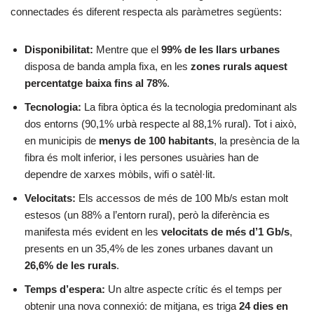
connectades és diferent respecta als paràmetres següents:
Disponibilitat:
Mentre que el
99% de les llars urbanes
disposa de banda ampla fixa, en les
zones rurals aquest
percentatge baixa fins al 78%
.
Tecnologia:
La fibra òptica és la tecnologia predominant als
dos entorns (90,1% urbà respecte al 88,1% rural). Tot i això,
en municipis de
menys de 100 habitants
, la presència de la
fibra és molt inferior, i les persones usuàries han de
dependre de xarxes mòbils, wifi o satèl·lit.
Velocitats:
Els accessos de més de 100 Mb/s estan molt
estesos (un 88% a l’entorn rural), però la diferència es
manifesta més evident en les
velocitats de més d’1 Gb/s
,
presents en un 35,4% de les zones urbanes davant un
26,6% de les rurals
.
Temps d’espera:
Un altre aspecte crític és el temps per
obtenir una nova connexió: de mitjana, es triga
24 dies en