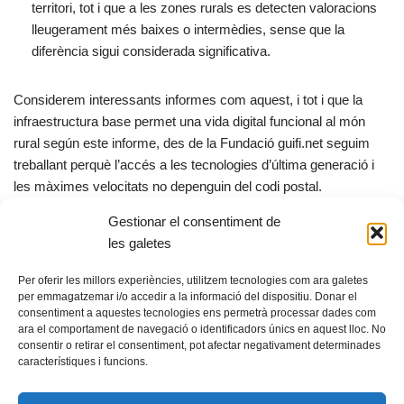
territori, tot i que a les zones rurals es detecten valoracions
lleugerament més baixes o intermèdies, sense que la
diferència sigui considerada significativa.
Considerem interessants informes com aquest, i tot i que la
infraestructura base permet una vida digital funcional al món
rural según este informe, des de la Fundació guifi.net seguim
treballant perquè l’accés a les tecnologies d’última generació i
les màximes velocitats no depenguin del codi postal.
Gestionar el consentiment de
X
F
E
C
les galetes
a
m
o
Per oferir les millors experiències, utilitzem tecnologies com ara galetes
c
ail
m
per emmagatzemar i/o accedir a la informació del dispositiu. Donar el
consentiment a aquestes tecnologies ens permetrà processar dades com
e
p
ara el comportament de navegació o identificadors únics en aquest lloc. No
b
ar
consentir o retirar el consentiment, pot afectar negativament determinades
característiques i funcions.
© Fundació guifi.net -
Privadesa i avís legal
o
te
Neve
s Funciona amb
WordPress