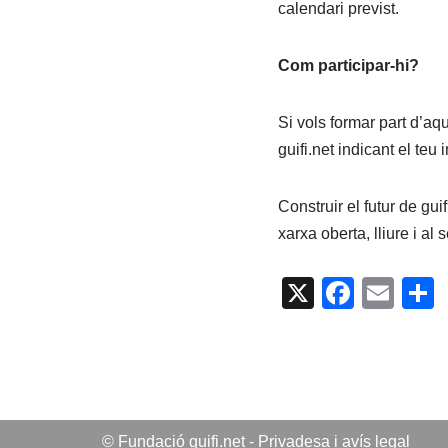
calendari previst.
Com participar-hi?
Si vols formar part d’aq
guifi.net indicant el teu 
Construir el futur de gui
xarxa oberta, lliure i al
X
F
E
a
m
c
ail
e
b
a
© Fundació guifi.net -
Privadesa i avís legal