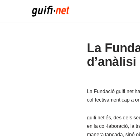
Vés
al
contingut
La Funda
d’anàlisi
La Fundació guifi.net ha 
col·lectivament cap a on
guifi.net és, des dels s
en la col·laboració, la 
manera tancada, sinó obr