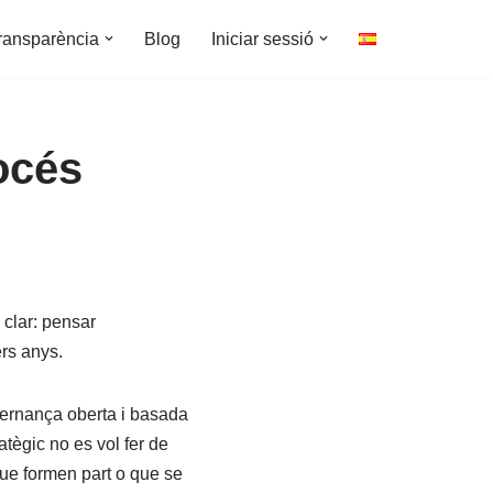
ransparència
Blog
Iniciar sessió
océs
 clar: pensar
ers anys.
overnança oberta i basada
atègic no es vol fer de
que formen part o que se