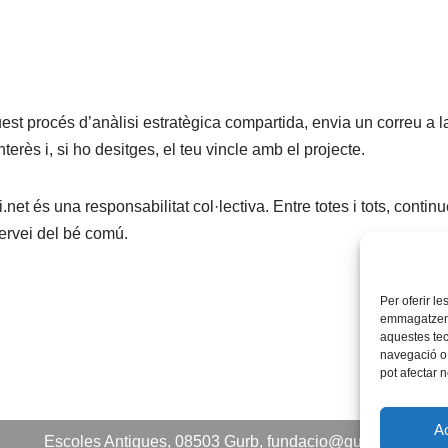
uest procés d’anàlisi estratègica compartida, envia un correu a 
interès i, si ho desitges, el teu vincle amb el projecte.
fi.net és una responsabilitat col·lectiva. Entre totes i tots, conti
 servei del bé comú.
C
Per oferir l
o
emmagatzemar
aquestes te
m
navegació o 
pot afectar 
p
r
A
Escoles Antigues, 08503 Gurb, fundacio@guifi.net