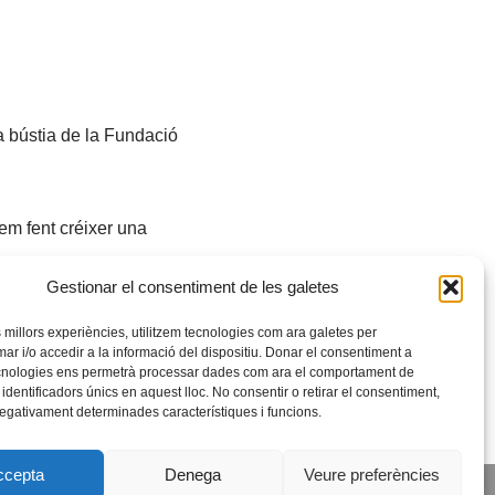
la bústia de la Fundació
nuem fent créixer una
Gestionar el consentiment de les galetes
es millors experiències, utilitzem tecnologies com ara galetes per
 i/o accedir a la informació del dispositiu. Donar el consentiment a
cnologies ens permetrà processar dades com ara el comportament de
identificadors únics en aquest lloc. No consentir o retirar el consentiment,
negativament determinades característiques i funcions.
ccepta
Denega
Veure preferències