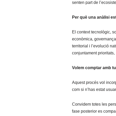
senten part de l’ecosiste
Per què una anàlisi es
El context tecnològic, s
econòmica, governança d
territorial i l’evolució n
conjuntament prioritats, 
Volem comptar amb tu
Aquest procés vol incorp
com si n’has estat usuari
Convidem totes les pers
fase posterior es compart