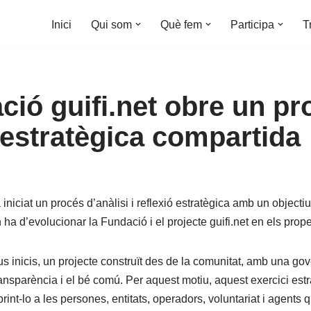
Inici
Qui som
Què fem
Participa
T
ció guifi.net obre un pr
 estratègica compartida
iniciat un procés d’anàlisi i reflexió estratègica amb un objectiu
 ha d’evolucionar la Fundació i el projecte guifi.net en els prop
eus inicis, un projecte construït des de la comunitat, amb una g
transparència i el bé comú. Per aquest motiu, aquest exercici estr
int-lo a les persones, entitats, operadors, voluntariat i agents 