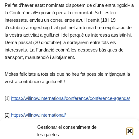
Pel fet d’haver estat nominats disposem de d’una entra «gold» a
la Conferència/Exposició per a la comunitat. Si hi esteu
interessats, envieu un correu entre avui i demà (18 i 19
d’octubre) a roger.baig blat guifi.net amb una breu explicació de
la vostra activitat a guifi.net i del perquè us interessa assistir-hi.
Demà passat (20 d’octubre) la sortejarem entre tots els
interessats. La Fundació cobrirà les despeses bàsiques de
transport, manutenció i allotjament.
Moltes felicitats a tots els que ho heu fet possible mitjançant la
vostra contribució a guifi.net!!!
[1]
https://wifinow.international/conference/conference-agenda/
[2]
https://wifinow.international/
Gestionar el consentiment de
X
F
E
C
les galetes