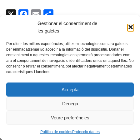
X
F
E
C
a
m
o
Gestionar el consentiment de
les galetes
c
ail
m
e
p
Per oferir les millors experiències, utilitzem tecnologies com ara galetes
per emmagatzemar i/o accedir a la informació del dispositiu. Donar el
b
ar
consentiment a aquestes tecnologies ens permetrà processar dades com
ara el comportament de navegació o identificadors únics en aquest lloc. No
o
te
consentir o retirar el consentiment, pot afectar negativament determinades
o
ix
característiques i funcions.
© Fundació guifi.net -
Privadesa i avís legal
k
Neve
s Funciona amb
WordPress
Accepta
Escoles Antigues, 08503 Gurb, fundacio@guifi.net
Denega
Veure preferències
Política de cookies
Protecció dades