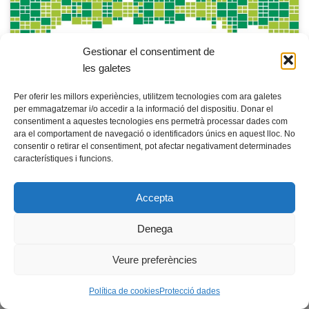
Gestionar el consentiment de
les galetes
Per oferir les millors experiències, utilitzem tecnologies com ara galetes
per emmagatzemar i/o accedir a la informació del dispositiu. Donar el
consentiment a aquestes tecnologies ens permetrà processar dades com
ara el comportament de navegació o identificadors únics en aquest lloc. No
consentir o retirar el consentiment, pot afectar negativament determinades
característiques i funcions.
© Fundació guifi.net -
Privadesa i avís legal
Neve
s Funciona amb
WordPress
Accepta
Escoles Antigues, 08503 Gurb, fundacio@guifi.net
Denega
Veure preferències
Política de cookies
Protecció dades