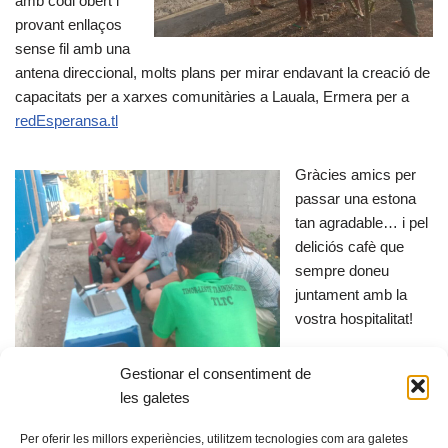
amb codi obert i
provant enllaços
sense fil amb una
antena direccional, molts plans per mirar endavant la creació de
capacitats per a xarxes comunitàries a Lauala, Ermera per a
redEsperansa.tl
Gràcies amics per
passar una estona
tan agradable… i pel
deliciós cafè que
sempre doneu
juntament amb la
vostra hospitalitat!
Gestionar el consentiment de
X
F
E
C
les galetes
a
m
o
Per oferir les millors experiències, utilitzem tecnologies com ara galetes