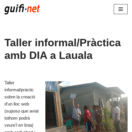
Vés
al
contingut
Taller informal/Pràctica
amb DIA a Lauala
Taller
informal/pràctic
sobre la creació
d’un lloc web
(suposo que aviat
tothom podrà
veure’l en línia)